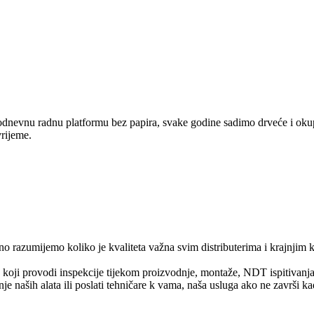
kodnevnu radnu platformu bez papira, svake godine sadimo drveće i ok
rijeme.
razumijemo koliko je kvaliteta važna svim distributerima i krajnjim kori
e koji provodi inspekcije tijekom proizvodnje, montaže, NDT ispitivanja
naših alata ili poslati tehničare k vama, naša usluga ako ne završi ka