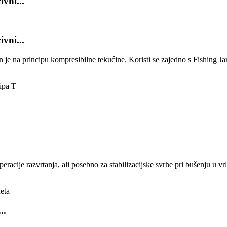
vni...
vni...
je na principu kompresibilne tekućine. Koristi se zajedno s Fishing Jar i
 operacije razvrtanja, ali posebno za stabilizacijske svrhe pri bušenju u
..