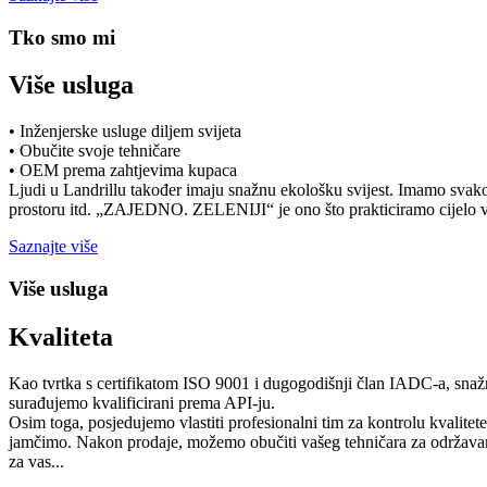
Tko smo mi
Više usluga
• Inženjerske usluge diljem svijeta
• Obučite svoje tehničare
• OEM prema zahtjevima kupaca
Ljudi u Landrillu također imaju snažnu ekološku svijest. Imamo sva
prostoru itd. „ZAJEDNO. ZELENIJI“ je ono što prakticiramo cijelo v
Saznajte više
Više usluga
Kvaliteta
Kao tvrtka s certifikatom ISO 9001 i dugogodišnji član IADC-a, snažno 
surađujemo kvalificirani prema API-ju.
Osim toga, posjedujemo vlastiti profesionalni tim za kontrolu kvalitet
jamčimo. Nakon prodaje, možemo obučiti vašeg tehničara za održavanje 
za vas...