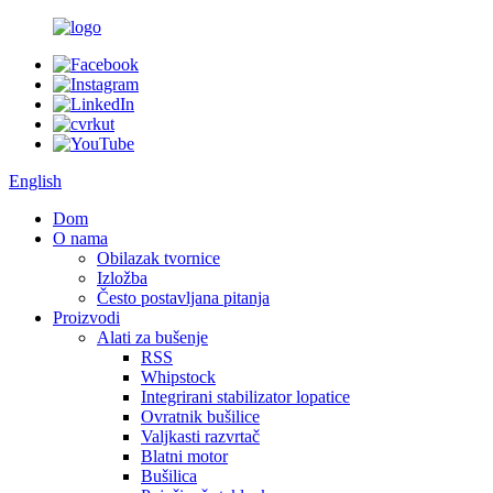
English
Dom
O nama
Obilazak tvornice
Izložba
Često postavljana pitanja
Proizvodi
Alati za bušenje
RSS
Whipstock
Integrirani stabilizator lopatice
Ovratnik bušilice
Valjkasti razvrtač
Blatni motor
Bušilica