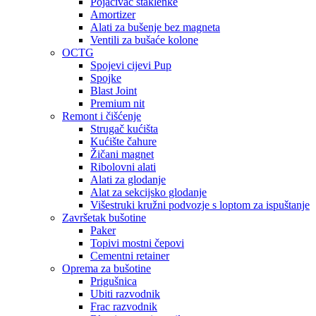
Pojačivač staklenke
Amortizer
Alati za bušenje bez magneta
Ventili za bušaće kolone
OCTG
Spojevi cijevi Pup
Spojke
Blast Joint
Premium nit
Remont i čišćenje
Strugač kućišta
Kućište čahure
Žičani magnet
Ribolovni alati
Alati za glodanje
Alat za sekcijsko glodanje
Višestruki kružni podvozje s loptom za ispuštanje
Završetak bušotine
Paker
Topivi mostni čepovi
Cementni retainer
Oprema za bušotine
Prigušnica
Ubiti razvodnik
Frac razvodnik