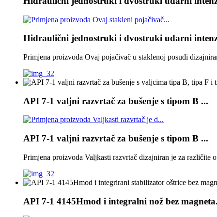
Hidraulični jednostruki i dvostruki udarni intenzi
Hidraulični jednostruki i dvostruki udarni intenzi
Primjena proizvoda Ovaj pojačivač u staklenoj posudi dizajniran 
API 7-1 valjni razvrtač za bušenje s tipom B ...
API 7-1 valjni razvrtač za bušenje s tipom B ...
Primjena proizvoda Valjkasti razvrtač dizajniran je za različite
API 7-1 4145Hmod i integralni nož bez magneta.