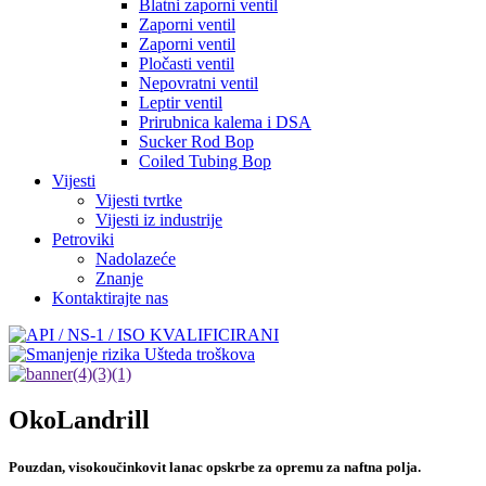
Blatni zaporni ventil
Zaporni ventil
Zaporni ventil
Pločasti ventil
Nepovratni ventil
Leptir ventil
Prirubnica kalema i DSA
Sucker Rod Bop
Coiled Tubing Bop
Vijesti
Vijesti tvrtke
Vijesti iz industrije
Petroviki
Nadolazeće
Znanje
Kontaktirajte nas
Oko
Landrill
Pouzdan, visokoučinkovit lanac opskrbe za opremu za naftna polja.