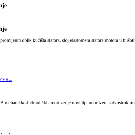
nje
nje
jeniti oblik kućišta statora, sloj elastomera statora motora u bušotini
-hidraulički amortizer je novi tip amortizera s dvostrukim djelo