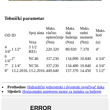
Tehnički parametar
Maks.
Maks.
Maks.
Maks.
Spoj alata
vlačno
tlak
radni
hod
OD
ID
opterećenje
bušenja
moment
Veza
(Nm)
(Nm)
(Nm)
(u)
4
3 1/2
1 1/2''
220.320
89.920
7.370
4''
3/4''
REG
6
2''
NC46
337.230
134.890
10.840
4 3/4''
1/4''
7''
2 1/4''
NC56
337.230
134.480
10.840
4 3/4''
8''
13.2.2016.
13.2.2016.
449.640
157.370
14.450
5 1/2''
Prethodno:
Hidraulični jednostruki i dvostruki pojačivač tlaka
Sljedeći:
Horizontalni usmjereni motor za isplaku za bušenje