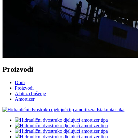
Proizvodi
Dom
Proizvodi
Alati za bušenje
Amortizer