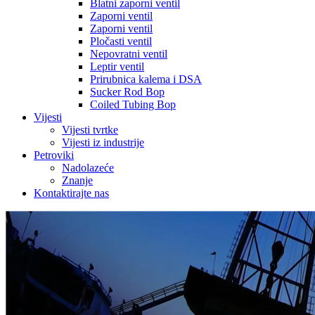
Blatni zaporni ventil
Zaporni ventil
Zaporni ventil
Pločasti ventil
Nepovratni ventil
Leptir ventil
Prirubnica kalema i DSA
Sucker Rod Bop
Coiled Tubing Bop
Vijesti
Vijesti tvrtke
Vijesti iz industrije
Petroviki
Nadolazeće
Znanje
Kontaktirajte nas