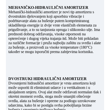
MEHANIČKO-HIDRAULIČNI AMORTIZER
Mehanički-hidraulički amortizer je novi tip amortizera s
dvostrukim djelovanjem koji apsorbira vibracije i
podrhtavanje alata za bušenje putem komprimiranog
skladištenja energije iz dvije vrste elastičnih elemenata za
prigušivanje, a to su tanjurasta opruga i silikonsko ulje. Ima
prednosti dobrog održavanja, visoke otpornosti na
opterećenje i dugog vijeka trajanja itd. Može biti prikladan
za različite formacije i pruža najbolju zaštitu za svrdla i alate
za bušenje, a proizvodi za visoke temperature (180°C)
također se mogu isporučiti prema zahtjevima korisnika.
DVOSTRUKI HIDRAULIČNI AMORTIZER
Dvosmjerni hidraulični amortizer je vrsta amortizera koji
može usporiti ili eliminirati udarce i u vertikalnom i u
aksijalnom smjeru. Ovaj alat može održavati normalan tlak i
okretni moment svrdla, stoga može smanjiti oštećenje
svrdla, alata za bušenje i opreme za podlogu uzrokovane
udarcima, kako bi se postigla svrha poboljšanja brzine
bušenja i smanjenja troškova bušenja.