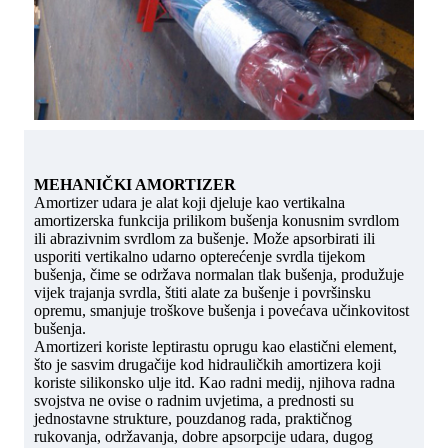
MEHANIČKI AMORTIZER
Amortizer udara je alat koji djeluje kao vertikalna
amortizerska funkcija prilikom bušenja konusnim svrdlom
ili abrazivnim svrdlom za bušenje. Može apsorbirati ili
usporiti vertikalno udarno opterećenje svrdla tijekom
bušenja, čime se održava normalan tlak bušenja, produžuje
vijek trajanja svrdla, štiti alate za bušenje i površinsku
opremu, smanjuje troškove bušenja i povećava učinkovitost
bušenja.
Amortizeri koriste leptirastu oprugu kao elastični element,
što je sasvim drugačije kod hidrauličkih amortizera koji
koriste silikonsko ulje itd. Kao radni medij, njihova radna
svojstva ne ovise o radnim uvjetima, a prednosti su
jednostavne strukture, pouzdanog rada, praktičnog
rukovanja, održavanja, dobre apsorpcije udara, dugog