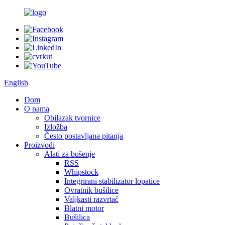
English
Dom
O nama
Obilazak tvornice
Izložba
Često postavljana pitanja
Proizvodi
Alati za bušenje
RSS
Whipstock
Integrirani stabilizator lopatice
Ovratnik bušilice
Valjkasti razvrtač
Blatni motor
Bušilica