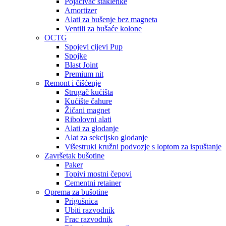
Pojačivač staklenke
Amortizer
Alati za bušenje bez magneta
Ventili za bušaće kolone
OCTG
Spojevi cijevi Pup
Spojke
Blast Joint
Premium nit
Remont i čišćenje
Strugač kućišta
Kućište čahure
Žičani magnet
Ribolovni alati
Alati za glodanje
Alat za sekcijsko glodanje
Višestruki kružni podvozje s loptom za ispuštanje
Završetak bušotine
Paker
Topivi mostni čepovi
Cementni retainer
Oprema za bušotine
Prigušnica
Ubiti razvodnik
Frac razvodnik