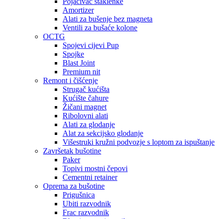
Pojačivač staklenke
Amortizer
Alati za bušenje bez magneta
Ventili za bušaće kolone
OCTG
Spojevi cijevi Pup
Spojke
Blast Joint
Premium nit
Remont i čišćenje
Strugač kućišta
Kućište čahure
Žičani magnet
Ribolovni alati
Alati za glodanje
Alat za sekcijsko glodanje
Višestruki kružni podvozje s loptom za ispuštanje
Završetak bušotine
Paker
Topivi mostni čepovi
Cementni retainer
Oprema za bušotine
Prigušnica
Ubiti razvodnik
Frac razvodnik