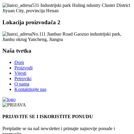
531 Industrijski park Huling ndustry Cluster District
Jiyuan City, provincija Henan
Lokacija proizvođača 2
No.111 Jianbao Road Gaozuo industrijski park,
Jianhu okrug Yancheng, Jiangsu
Naša tvrtka
Dom
Proizvodi
Vijesti
Petroviki
O nama
Kontaktirajte nas
PRIJAVITE SE I ISKORISTITE PONUDU
Pretplatite se na naš newsletter i primajte najnovije ponude i
promocije.