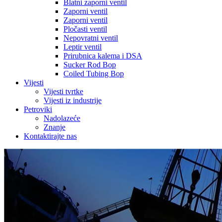
Blatni zaporni ventil
Zaporni ventil
Zaporni ventil
Pločasti ventil
Nepovratni ventil
Leptir ventil
Prirubnica kalema i DSA
Sucker Rod Bop
Coiled Tubing Bop
Vijesti
Vijesti tvrtke
Vijesti iz industrije
Petroviki
Nadolazeće
Znanje
Kontaktirajte nas