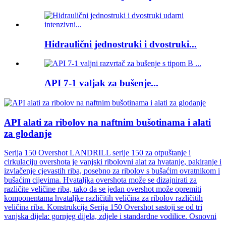
Hidraulični jednostruki i dvostruki...
API 7-1 valjak za bušenje...
API alati za ribolov na naftnim bušotinama i alati
za glodanje
Serija 150 Overshot LANDRILL serije 150 za otpuštanje i
cirkulaciju overshota je vanjski ribolovni alat za hvatanje, pakiranje i
izvlačenje cjevastih riba, posebno za ribolov s bušaćim ovratnikom i
bušaćim cijevima. Hvataljka overshota može se dizajnirati za
različite veličine riba, tako da se jedan overshot može opremiti
komponentama hvataljke različitih veličina za ribolov različitih
veličina riba. Konstrukcija Serija 150 Overshot sastoji se od tri
vanjska dijela: gornjeg dijela, zdjele i standardne vodilice. Osnovni
...