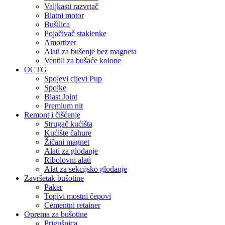
Valjkasti razvrtač
Blatni motor
Bušilica
Pojačivač staklenke
Amortizer
Alati za bušenje bez magneta
Ventili za bušaće kolone
OCTG
Spojevi cijevi Pup
Spojke
Blast Joint
Premium nit
Remont i čišćenje
Strugač kućišta
Kućište čahure
Žičani magnet
Alati za glodanje
Ribolovni alati
Alat za sekcijsko glodanje
Završetak bušotine
Paker
Topivi mostni čepovi
Cementni retainer
Oprema za bušotine
Prigušnica