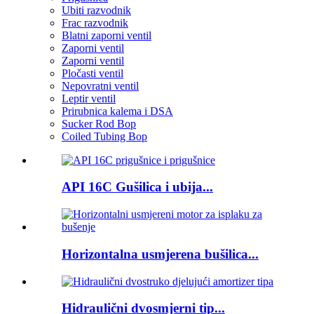
Ubiti razvodnik
Frac razvodnik
Blatni zaporni ventil
Zaporni ventil
Zaporni ventil
Pločasti ventil
Nepovratni ventil
Leptir ventil
Prirubnica kalema i DSA
Sucker Rod Bop
Coiled Tubing Bop
API 16C Gušilica i ubija...
Horizontalna usmjerena bušilica...
Hidraulični dvosmjerni tip...