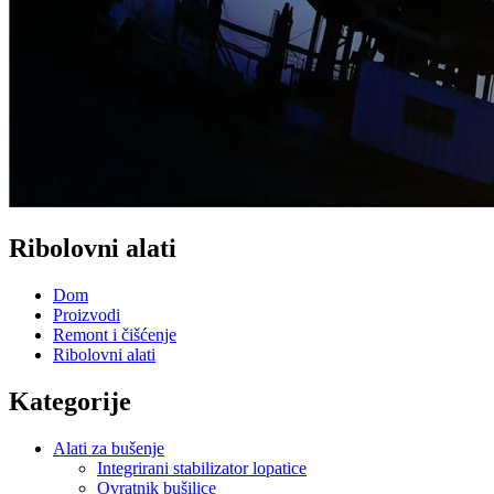
Ribolovni alati
Dom
Proizvodi
Remont i čišćenje
Ribolovni alati
Kategorije
Alati za bušenje
Integrirani stabilizator lopatice
Ovratnik bušilice