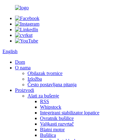
English
Dom
O nama
Obilazak tvornice
Izložba
Često postavljana pitanja
Proizvodi
Alati za bušenje
RSS
Whipstock
Integrirani stabilizator lopatice
Ovratnik bušilice
Valjkasti razvrtač
Blatni motor
Bušilica