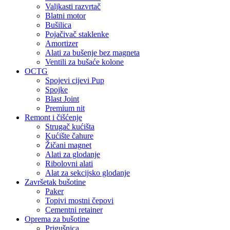
Valjkasti razvrtač
Blatni motor
Bušilica
Pojačivač staklenke
Amortizer
Alati za bušenje bez magneta
Ventili za bušaće kolone
OCTG
Spojevi cijevi Pup
Spojke
Blast Joint
Premium nit
Remont i čišćenje
Strugač kućišta
Kućište čahure
Žičani magnet
Alati za glodanje
Ribolovni alati
Alat za sekcijsko glodanje
Završetak bušotine
Paker
Topivi mostni čepovi
Cementni retainer
Oprema za bušotine
Prigušnica