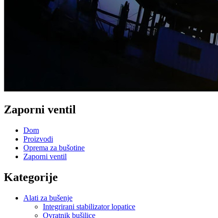
Zaporni ventil
Dom
Proizvodi
Oprema za bušotine
Zaporni ventil
Kategorije
Alati za bušenje
Integrirani stabilizator lopatice
Ovratnik bušilice