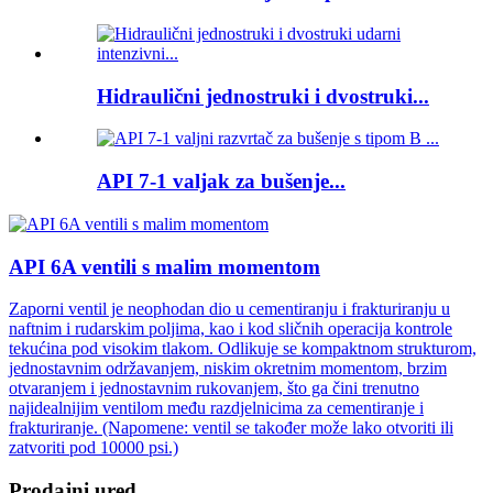
Hidraulični jednostruki i dvostruki...
API 7-1 valjak za bušenje...
API 6A ventili s malim momentom
Zaporni ventil je neophodan dio u cementiranju i frakturiranju u
naftnim i rudarskim poljima, kao i kod sličnih operacija kontrole
tekućina pod visokim tlakom. Odlikuje se kompaktnom strukturom,
jednostavnim održavanjem, niskim okretnim momentom, brzim
otvaranjem i jednostavnim rukovanjem, što ga čini trenutno
najidealnijim ventilom među razdjelnicima za cementiranje i
frakturiranje. (Napomene: ventil se također može lako otvoriti ili
zatvoriti pod 10000 psi.)
Prodajni ured