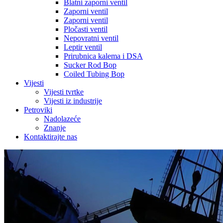
Blatni zaporni ventil
Zaporni ventil
Zaporni ventil
Pločasti ventil
Nepovratni ventil
Leptir ventil
Prirubnica kalema i DSA
Sucker Rod Bop
Coiled Tubing Bop
Vijesti
Vijesti tvrtke
Vijesti iz industrije
Petroviki
Nadolazeće
Znanje
Kontaktirajte nas