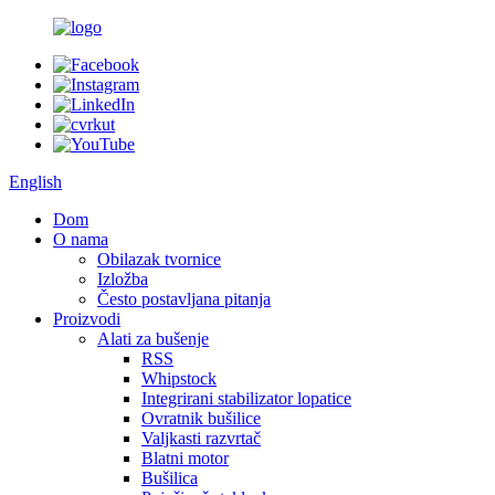
English
Dom
O nama
Obilazak tvornice
Izložba
Često postavljana pitanja
Proizvodi
Alati za bušenje
RSS
Whipstock
Integrirani stabilizator lopatice
Ovratnik bušilice
Valjkasti razvrtač
Blatni motor
Bušilica