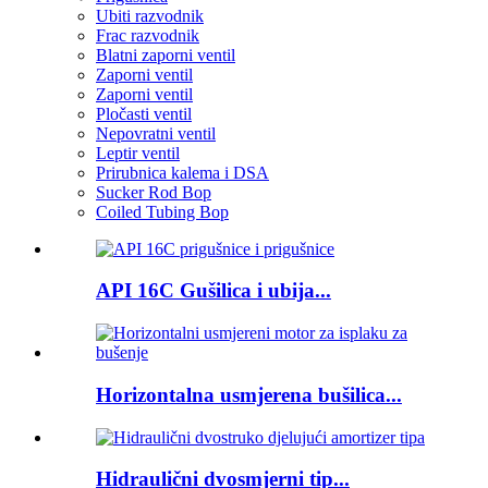
Ubiti razvodnik
Frac razvodnik
Blatni zaporni ventil
Zaporni ventil
Zaporni ventil
Pločasti ventil
Nepovratni ventil
Leptir ventil
Prirubnica kalema i DSA
Sucker Rod Bop
Coiled Tubing Bop
API 16C Gušilica i ubija...
Horizontalna usmjerena bušilica...
Hidraulični dvosmjerni tip...