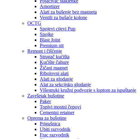
Pojačivač staklenke
Amortizer
Alati za bušenje bez magneta
Ventili za bušaće kolone
OCTG
Spojevi cijevi Pup
Spojke
Blast Joint
Premium nit
Remont i čišćenje
Strugač kućišta
Kućište čahure
Žičani magnet
Ribolovni alati
Alati za glodanje
Alat za sekcijsko glodanje
Višestruki kružni podvozje s loptom za ispuštanje
Završetak bušotine
Paker
Topivi mostni čepovi
Cementni retainer
Oprema za bušotine
Prigušnica
Ubiti razvodnik
Frac razvodnik