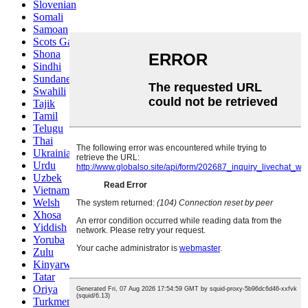
Slovenian
Somali
Samoan
Scots Gaelic
Shona
Sindhi
Sundanese
Swahili
Tajik
Tamil
Telugu
Thai
Ukrainian
Urdu
Uzbek
Vietnamese
Welsh
Xhosa
Yiddish
Yoruba
Zulu
Kinyarwanda
Tatar
Oriya
Turkmen