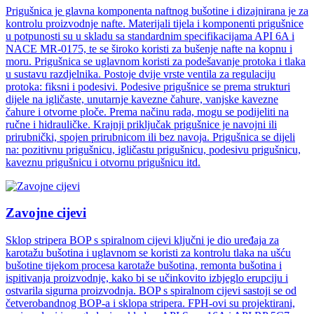
Prigušnica je glavna komponenta naftnog bušotine i dizajnirana je za
kontrolu proizvodnje nafte. Materijali tijela i komponenti prigušnice
u potpunosti su u skladu sa standardnim specifikacijama API 6A i
NACE MR-0175, te se široko koristi za bušenje nafte na kopnu i
moru. Prigušnica se uglavnom koristi za podešavanje protoka i tlaka
u sustavu razdjelnika. Postoje dvije vrste ventila za regulaciju
protoka: fiksni i podesivi. Podesive prigušnice se prema strukturi
dijele na igličaste, unutarnje kavezne čahure, vanjske kavezne
čahure i otvorne ploče. Prema načinu rada, mogu se podijeliti na
ručne i hidrauličke. Krajnji priključak prigušnice je navojni ili
prirubnički, spojen prirubnicom ili bez navoja. Prigušnica se dijeli
na: pozitivnu prigušnicu, igličastu prigušnicu, podesivu prigušnicu,
kaveznu prigušnicu i otvornu prigušnicu itd.
Zavojne cijevi
Sklop stripera BOP s spiralnom cijevi ključni je dio uređaja za
karotažu bušotina i uglavnom se koristi za kontrolu tlaka na ušću
bušotine tijekom procesa karotaže bušotina, remonta bušotina i
ispitivanja proizvodnje, kako bi se učinkovito izbjeglo erupciju i
ostvarila sigurna proizvodnja. BOP s spiralnom cijevi sastoji se od
četverobandnog BOP-a i sklopa stripera. FPH-ovi su projektirani,