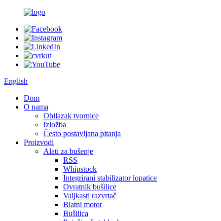
English
Dom
O nama
Obilazak tvornice
Izložba
Često postavljana pitanja
Proizvodi
Alati za bušenje
RSS
Whipstock
Integrirani stabilizator lopatice
Ovratnik bušilice
Valjkasti razvrtač
Blatni motor
Bušilica