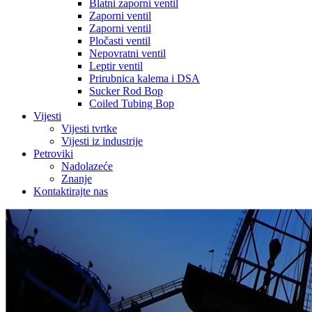
Blatni zaporni ventil
Zaporni ventil
Zaporni ventil
Pločasti ventil
Nepovratni ventil
Leptir ventil
Prirubnica kalema i DSA
Sucker Rod Bop
Coiled Tubing Bop
Vijesti
Vijesti tvrtke
Vijesti iz industrije
Petroviki
Nadolazeće
Znanje
Kontaktirajte nas