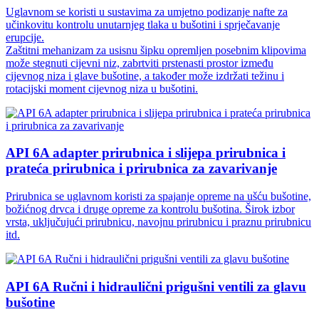
Uglavnom se koristi u sustavima za umjetno podizanje nafte za
učinkovitu kontrolu unutarnjeg tlaka u bušotini i sprječavanje
erupcije.
Zaštitni mehanizam za usisnu šipku opremljen posebnim klipovima
može stegnuti cijevni niz, zabrtviti prstenasti prostor između
cijevnog niza i glave bušotine, a također može izdržati težinu i
rotacijski moment cijevnog niza u bušotini.
API 6A adapter prirubnica i slijepa prirubnica i
prateća prirubnica i prirubnica za zavarivanje
Prirubnica se uglavnom koristi za spajanje opreme na ušću bušotine,
božićnog drvca i druge opreme za kontrolu bušotina. Širok izbor
vrsta, uključujući prirubnicu, navojnu prirubnicu i praznu prirubnicu
itd.
API 6A Ručni i hidraulični prigušni ventili za glavu
bušotine