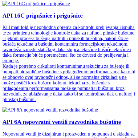
API 16C prigušnice i prigušnice
Kill manifold je neophodna oprema za kontrolu prelijevanja i ispuha
te za primjenu tehnologije kontrole tlaka za naftne i plinske bušotine.
Tijekom procesa bušenja naftnih i plinskih bušotina, nakon što se
bušaća tekućina u bušotini kontaminira formacijskom tekućinom,
ravnoteža između statičkog tlaka stupca tekućine bušaće tekućine i
tlaka formacije bit će poremećena, što će dovesti do prelijevanja i
erupcije.
Kada je potrebno cirkulirati kontaminiranu tekućinu za bušenje ili
pumpati hidraulične bušotine s prilagođenim performansama kako bi
se obnovio ovaj ravnotežni odnos, ali se normalna cirkulacija ne
može postići kroz bušaću kolonu, tekućina za bušenje s
prilagođenim performansama može se pumpati u bušotinu kroz
razvodnik za ublažavanje tlaka kako bi se kontrolirao tlak u naftnoj i
plinskoj bušotini.
API 6A nepovratni ventili razvodnika bušotine
Nepovratni ventil je dizajniran i proizveden u potpunosti u skladu sa