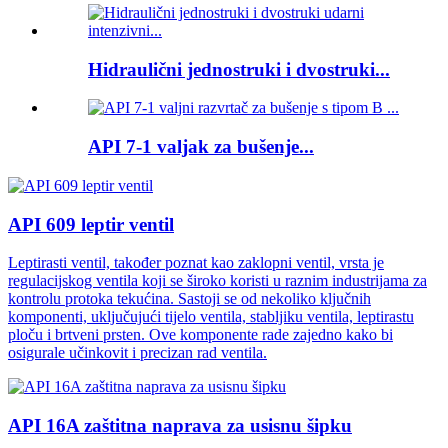
Hidraulični jednostruki i dvostruki...
API 7-1 valjak za bušenje...
API 609 leptir ventil
Leptirasti ventil, također poznat kao zaklopni ventil, vrsta je
regulacijskog ventila koji se široko koristi u raznim industrijama za
kontrolu protoka tekućina. Sastoji se od nekoliko ključnih
komponenti, uključujući tijelo ventila, stabljiku ventila, leptirastu
ploču i brtveni prsten. Ove komponente rade zajedno kako bi
osigurale učinkovit i precizan rad ventila.
API 16A zaštitna naprava za usisnu šipku