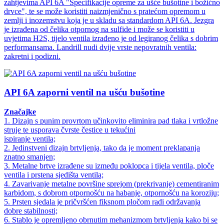
zahtjevima API 6A "Specifikacije opreme za ušće bušotine i božićno
drvce", te se može koristiti naizmjenično s pratećom opremom u
zemlji i inozemstvu koja je u skladu sa standardom API 6A. Jezgra
je izrađena od čelika otpornog na sulfide i može se koristiti u
uvjetima H2S, tijelo ventila izrađeno je od legiranog čelika s dobrim
performansama. Landrill nudi dvije vrste nepovratnih ventila:
zakretni i podizni.
API 6A zaporni ventil na ušću bušotine
Značajke
1. Dizajn s punim provrtom učinkovito eliminira pad tlaka i vrtložne
struje te usporava čvrste čestice u tekućini
ispiranje ventila;
2. Jedinstveni dizajn brtvljenja, tako da je moment preklapanja
znatno smanjen;
3. Metalne brtve izrađene su između poklopca i tijela ventila, ploče
ventila i prstena sjedišta ventila;
4. Zavarivanje metalne površine sprejom (prekrivanje) cementiranim
karbidom, s dobrom otpornošću na habanje, otpornošću na koroziju;
5. Prsten sjedala je pričvršćen fiksnom pločom radi održavanja
dobre stabilnosti;
6. Stablo je opremljeno obrnutim mehanizmom brtvljenja kako bi se