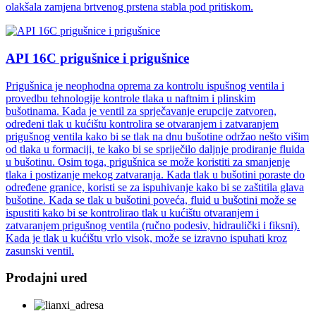
olakšala zamjena brtvenog prstena stabla pod pritiskom.
API 16C prigušnice i prigušnice
Prigušnica je neophodna oprema za kontrolu ispušnog ventila i
provedbu tehnologije kontrole tlaka u naftnim i plinskim
bušotinama. Kada je ventil za sprječavanje erupcije zatvoren,
određeni tlak u kućištu kontrolira se otvaranjem i zatvaranjem
prigušnog ventila kako bi se tlak na dnu bušotine održao nešto višim
od tlaka u formaciji, te kako bi se spriječilo daljnje prodiranje fluida
u bušotinu. Osim toga, prigušnica se može koristiti za smanjenje
tlaka i postizanje mekog zatvaranja. Kada tlak u bušotini poraste do
određene granice, koristi se za ispuhivanje kako bi se zaštitila glava
bušotine. Kada se tlak u bušotini poveća, fluid u bušotini može se
ispustiti kako bi se kontrolirao tlak u kućištu otvaranjem i
zatvaranjem prigušnog ventila (ručno podesiv, hidraulički i fiksni).
Kada je tlak u kućištu vrlo visok, može se izravno ispuhati kroz
zasunski ventil.
Prodajni ured