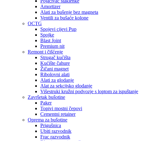
Pojačivač staklenke
Amortizer
Alati za bušenje bez magneta
Ventili za bušaće kolone
OCTG
Spojevi cijevi Pup
Spojke
Blast Joint
Premium nit
Remont i čišćenje
Strugač kućišta
Kućište čahure
Žičani magnet
Ribolovni alati
Alati za glodanje
Alat za sekcijsko glodanje
Višestruki kružni podvozje s loptom za ispuštanje
Završetak bušotine
Paker
Topivi mostni čepovi
Cementni retainer
Oprema za bušotine
Prigušnica
Ubiti razvodnik
Frac razvodnik