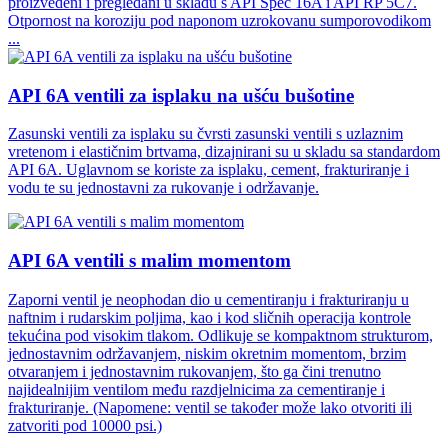
proizvedeni i pregledani u skladu s API Spec 16A i API RP 5C7.
Otpornost na koroziju pod naponom uzrokovanu sumporovodikom
...
API 6A ventili za isplaku na ušću bušotine
Zasunski ventili za isplaku su čvrsti zasunski ventili s uzlaznim
vretenom i elastičnim brtvama, dizajnirani su u skladu sa standardom
API 6A. Uglavnom se koriste za isplaku, cement, frakturiranje i
vodu te su jednostavni za rukovanje i održavanje.
API 6A ventili s malim momentom
Zaporni ventil je neophodan dio u cementiranju i frakturiranju u
naftnim i rudarskim poljima, kao i kod sličnih operacija kontrole
tekućina pod visokim tlakom. Odlikuje se kompaktnom strukturom,
jednostavnim održavanjem, niskim okretnim momentom, brzim
otvaranjem i jednostavnim rukovanjem, što ga čini trenutno
najidealnijim ventilom među razdjelnicima za cementiranje i
frakturiranje. (Napomene: ventil se također može lako otvoriti ili
zatvoriti pod 10000 psi.)