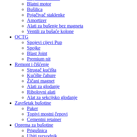
Blatni motor
Bušilica
Pojačivač staklenke
Amortizer
Alati za bušenje bez magneta
Ventili za bušaće kolone
OCTG
Spojevi cijevi Pup
Spojke
Blast Joint
Premium nit
Remont i čišćenje
Strugač kućišta
Kućište čahure
Žičani magnet
Alati za glodanje
Ribolovni alati
Alat za sekcijsko glodanje
Završetak bušotine
Paker
Topivi mostni čepovi
Cementni retainer
Oprema za bušotine
Prigušnica
Ubiti razvodnik