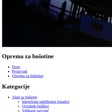
Oprema za bušotine
Dom
Proizvodi
Oprema za bušotine
Kategorije
Alati za bušenje
Integrirani stabilizator lopatice
Ovratnik bušilice
Valjkasti razvrtač