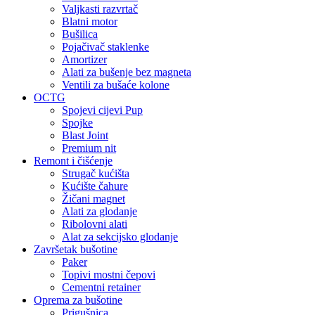
Valjkasti razvrtač
Blatni motor
Bušilica
Pojačivač staklenke
Amortizer
Alati za bušenje bez magneta
Ventili za bušaće kolone
OCTG
Spojevi cijevi Pup
Spojke
Blast Joint
Premium nit
Remont i čišćenje
Strugač kućišta
Kućište čahure
Žičani magnet
Alati za glodanje
Ribolovni alati
Alat za sekcijsko glodanje
Završetak bušotine
Paker
Topivi mostni čepovi
Cementni retainer
Oprema za bušotine
Prigušnica