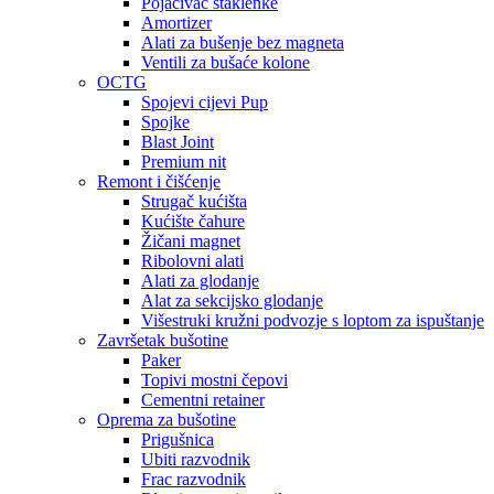
Pojačivač staklenke
Amortizer
Alati za bušenje bez magneta
Ventili za bušaće kolone
OCTG
Spojevi cijevi Pup
Spojke
Blast Joint
Premium nit
Remont i čišćenje
Strugač kućišta
Kućište čahure
Žičani magnet
Ribolovni alati
Alati za glodanje
Alat za sekcijsko glodanje
Višestruki kružni podvozje s loptom za ispuštanje
Završetak bušotine
Paker
Topivi mostni čepovi
Cementni retainer
Oprema za bušotine
Prigušnica
Ubiti razvodnik
Frac razvodnik