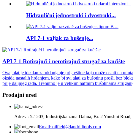
Hidraulični jednostruki i dvostruki...
API 7-1 valjak za bušenje...
API 7-1 Rotirajući i nerotirajući strugač za kućište
Ovaj alat je idealan za uklanjanje prljavštine koja može ostati na unut
oksida nastalih hrđanjem, kako bi svi alati za bušotinu prošli bez bl
prije daljnjeg rada. Trenutno je u velikim naftnim bušotinama strugan
Prodajni ured
Adresa: 5-1203, Industrijska zona Dahua, Br. 2 Yunshui Road,
Email: oilfield@landrilltools.com