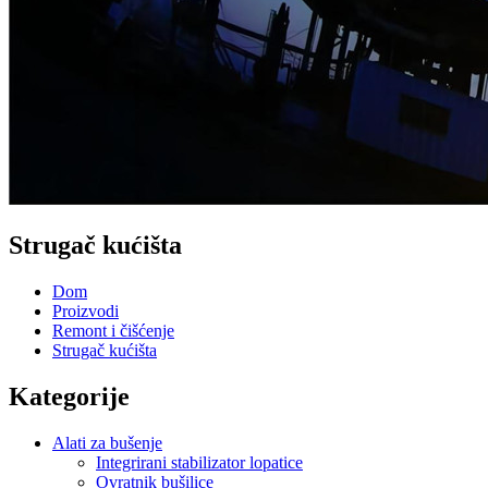
Strugač kućišta
Dom
Proizvodi
Remont i čišćenje
Strugač kućišta
Kategorije
Alati za bušenje
Integrirani stabilizator lopatice
Ovratnik bušilice