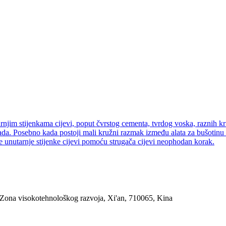
arnjim stijenkama cijevi, poput čvrstog cementa, tvrdog voska, raznih kris
okada. Posebno kada postoji mali kružni razmak između alata za bušotinu
je unutarnje stijenke cijevi pomoću strugača cijevi neophodan korak.
 Zona visokotehnološkog razvoja, Xi'an, 710065, Kina