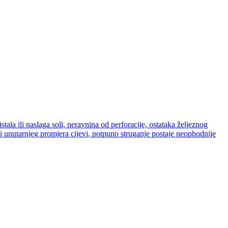
tala ili naslaga soli, neravnina od perforacije, ostataka željeznog
 i unutarnjeg promjera cijevi, potpuno struganje postaje neophodnije