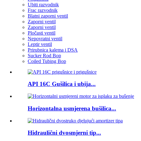
Ubiti razvodnik
Frac razvodnik
Blatni zaporni ventil
Zaporni ventil
Zaporni ventil
Pločasti ventil
Nepovratni ventil
Leptir ventil
Prirubnica kalema i DSA
Sucker Rod Bop
Coiled Tubing Bop
API 16C Gušilica i ubija...
Horizontalna usmjerena bušilica...
Hidraulični dvosmjerni tip...