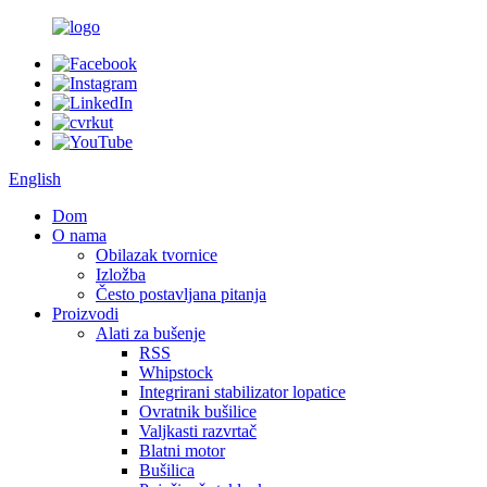
English
Dom
O nama
Obilazak tvornice
Izložba
Često postavljana pitanja
Proizvodi
Alati za bušenje
RSS
Whipstock
Integrirani stabilizator lopatice
Ovratnik bušilice
Valjkasti razvrtač
Blatni motor
Bušilica