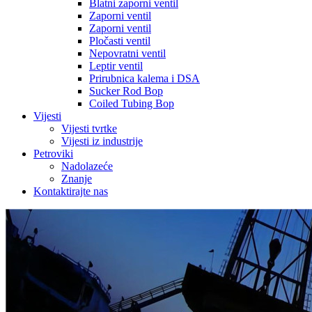
Blatni zaporni ventil
Zaporni ventil
Zaporni ventil
Pločasti ventil
Nepovratni ventil
Leptir ventil
Prirubnica kalema i DSA
Sucker Rod Bop
Coiled Tubing Bop
Vijesti
Vijesti tvrtke
Vijesti iz industrije
Petroviki
Nadolazeće
Znanje
Kontaktirajte nas