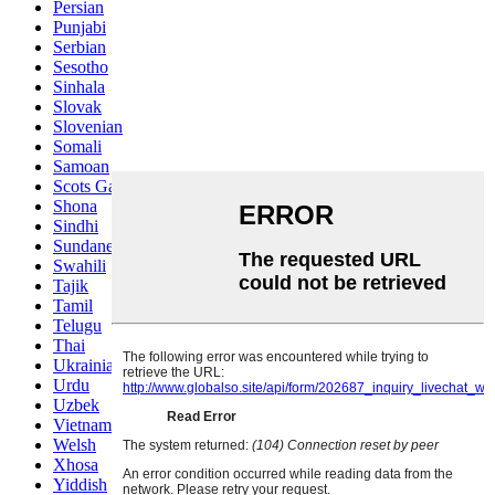
Persian
Punjabi
Serbian
Sesotho
Sinhala
Slovak
Slovenian
Somali
Samoan
Scots Gaelic
Shona
Sindhi
Sundanese
Swahili
Tajik
Tamil
Telugu
Thai
Ukrainian
Urdu
Uzbek
Vietnamese
Welsh
Xhosa
Yiddish