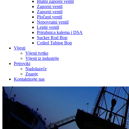
Blatni zaporni ventil
Zaporni ventil
Zaporni ventil
Pločasti ventil
Nepovratni ventil
Leptir ventil
Prirubnica kalema i DSA
Sucker Rod Bop
Coiled Tubing Bop
Vijesti
Vijesti tvrtke
Vijesti iz industrije
Petroviki
Nadolazeće
Znanje
Kontaktirajte nas