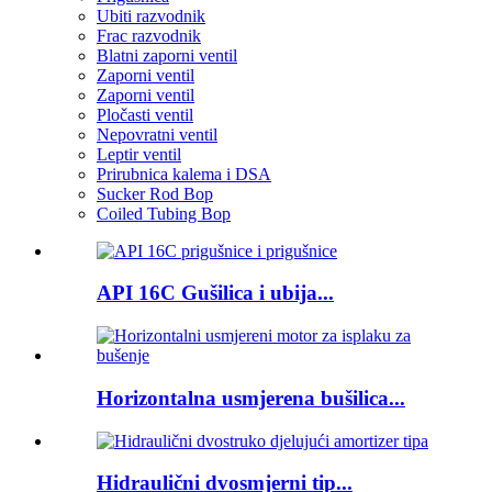
Ubiti razvodnik
Frac razvodnik
Blatni zaporni ventil
Zaporni ventil
Zaporni ventil
Pločasti ventil
Nepovratni ventil
Leptir ventil
Prirubnica kalema i DSA
Sucker Rod Bop
Coiled Tubing Bop
API 16C Gušilica i ubija...
Horizontalna usmjerena bušilica...
Hidraulični dvosmjerni tip...