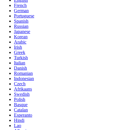
English
French
German
Portuguese
Spanish
Russian
Japanese
Korean
Arabic
Irish
Greek
Turkish
Italian
Danish
Romanian
Indonesian
Czech
Afrikaans
Swedish
Polish
Basque
Catalan
Esperanto
Hindi
Lao