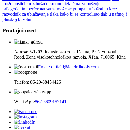
može postići kroz bušaću kolonu, tekućina za bušenje s
prilagođenim performansama može se pumpati u bušotinu kroz
razvodnik za ublažavanje tlaka kako bi se kontrolirao tlak u naftnoj i
plinskoj bušotini.
Prodajni ured
Adresa: 5-1203, Industrijska zona Dahua, Br. 2 Yunshui
Road, Zona visokotehnološkog razvoja, Xi'an, 710065, Kina
Email: oilfield@landrilltools.com
Telefon: 86-29-88454426
WhatsApp:
86-13609153141