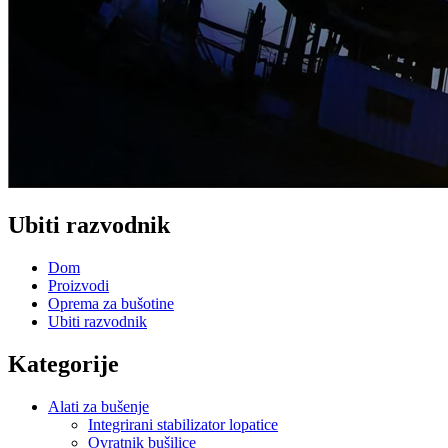
Ubiti razvodnik
Dom
Proizvodi
Oprema za bušotine
Ubiti razvodnik
Kategorije
Alati za bušenje
Integrirani stabilizator lopatice
Ovratnik bušilice