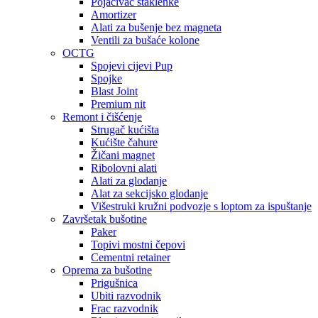
Pojačivač staklenke
Amortizer
Alati za bušenje bez magneta
Ventili za bušaće kolone
OCTG
Spojevi cijevi Pup
Spojke
Blast Joint
Premium nit
Remont i čišćenje
Strugač kućišta
Kućište čahure
Žičani magnet
Ribolovni alati
Alati za glodanje
Alat za sekcijsko glodanje
Višestruki kružni podvozje s loptom za ispuštanje
Završetak bušotine
Paker
Topivi mostni čepovi
Cementni retainer
Oprema za bušotine
Prigušnica
Ubiti razvodnik
Frac razvodnik