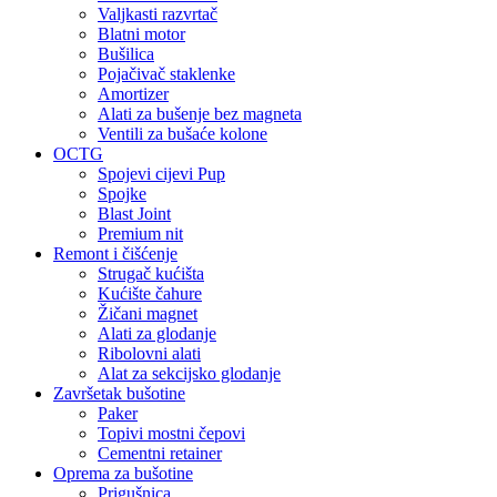
Valjkasti razvrtač
Blatni motor
Bušilica
Pojačivač staklenke
Amortizer
Alati za bušenje bez magneta
Ventili za bušaće kolone
OCTG
Spojevi cijevi Pup
Spojke
Blast Joint
Premium nit
Remont i čišćenje
Strugač kućišta
Kućište čahure
Žičani magnet
Alati za glodanje
Ribolovni alati
Alat za sekcijsko glodanje
Završetak bušotine
Paker
Topivi mostni čepovi
Cementni retainer
Oprema za bušotine
Prigušnica