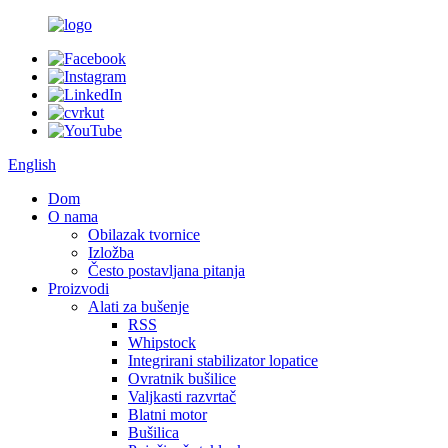
English
Dom
O nama
Obilazak tvornice
Izložba
Često postavljana pitanja
Proizvodi
Alati za bušenje
RSS
Whipstock
Integrirani stabilizator lopatice
Ovratnik bušilice
Valjkasti razvrtač
Blatni motor
Bušilica