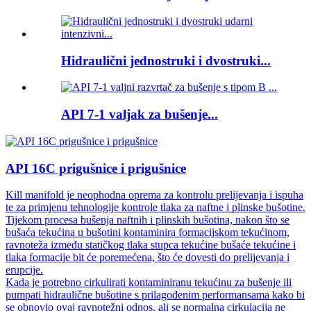
Hidraulični jednostruki i dvostruki...
API 7-1 valjak za bušenje...
API 16C prigušnice i prigušnice
Kill manifold je neophodna oprema za kontrolu prelijevanja i ispuha
te za primjenu tehnologije kontrole tlaka za naftne i plinske bušotine.
Tijekom procesa bušenja naftnih i plinskih bušotina, nakon što se
bušaća tekućina u bušotini kontaminira formacijskom tekućinom,
ravnoteža između statičkog tlaka stupca tekućine bušaće tekućine i
tlaka formacije bit će poremećena, što će dovesti do prelijevanja i
erupcije.
Kada je potrebno cirkulirati kontaminiranu tekućinu za bušenje ili
pumpati hidraulične bušotine s prilagođenim performansama kako bi
se obnovio ovaj ravnotežni odnos, ali se normalna cirkulacija ne