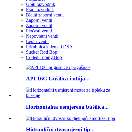
Ubiti razvodnik
Frac razvodnik
Blatni zaporni ventil
Zaporni ventil
Zaporni ventil
Pločasti ventil
Nepovratni ventil
Leptir ventil
Prirubnica kalema i DSA
Sucker Rod Bop
Coiled Tubing Bop
API 16C Gušilica i ubija...
Horizontalna usmjerena bušilica...
Hidraulični dvosmjerni tip...