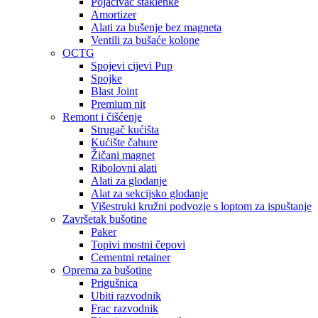
Pojačivač staklenke
Amortizer
Alati za bušenje bez magneta
Ventili za bušaće kolone
OCTG
Spojevi cijevi Pup
Spojke
Blast Joint
Premium nit
Remont i čišćenje
Strugač kućišta
Kućište čahure
Žičani magnet
Ribolovni alati
Alati za glodanje
Alat za sekcijsko glodanje
Višestruki kružni podvozje s loptom za ispuštanje
Završetak bušotine
Paker
Topivi mostni čepovi
Cementni retainer
Oprema za bušotine
Prigušnica
Ubiti razvodnik
Frac razvodnik