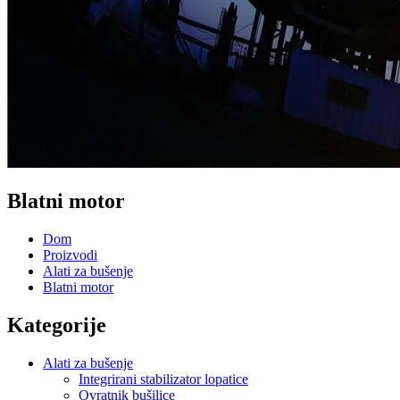
Blatni motor
Dom
Proizvodi
Alati za bušenje
Blatni motor
Kategorije
Alati za bušenje
Integrirani stabilizator lopatice
Ovratnik bušilice