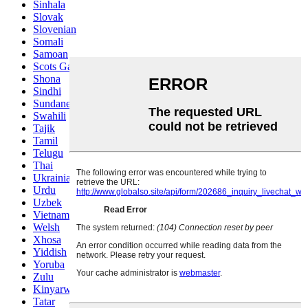
Sinhala
Slovak
Slovenian
Somali
Samoan
Scots Gaelic
Shona
Sindhi
Sundanese
Swahili
Tajik
Tamil
Telugu
Thai
Ukrainian
Urdu
Uzbek
Vietnamese
Welsh
Xhosa
Yiddish
Yoruba
Zulu
Kinyarwanda
Tatar