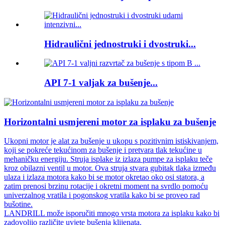
Hidraulični jednostruki i dvostruki...
API 7-1 valjak za bušenje...
Horizontalni usmjereni motor za isplaku za bušenje
Ukopni motor je alat za bušenje u ukopu s pozitivnim istiskivanjem,
koji se pokreće tekućinom za bušenje i pretvara tlak tekućine u
mehaničku energiju. Struja isplake iz izlaza pumpe za isplaku teče
kroz obilazni ventil u motor. Ova struja stvara gubitak tlaka između
ulaza i izlaza motora kako bi se motor okretao oko osi statora, a
zatim prenosi brzinu rotacije i okretni moment na svrdlo pomoću
univerzalnog vratila i pogonskog vratila kako bi se proveo rad
bušotine.
LANDRILL može isporučiti mnogo vrsta motora za isplaku kako bi
zadovoljio različite uvjete bušenja klijenata.