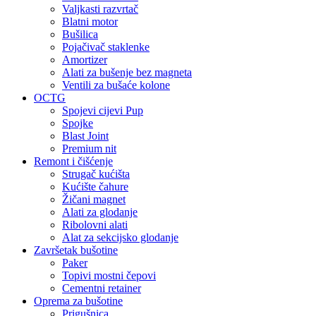
Valjkasti razvrtač
Blatni motor
Bušilica
Pojačivač staklenke
Amortizer
Alati za bušenje bez magneta
Ventili za bušaće kolone
OCTG
Spojevi cijevi Pup
Spojke
Blast Joint
Premium nit
Remont i čišćenje
Strugač kućišta
Kućište čahure
Žičani magnet
Alati za glodanje
Ribolovni alati
Alat za sekcijsko glodanje
Završetak bušotine
Paker
Topivi mostni čepovi
Cementni retainer
Oprema za bušotine
Prigušnica