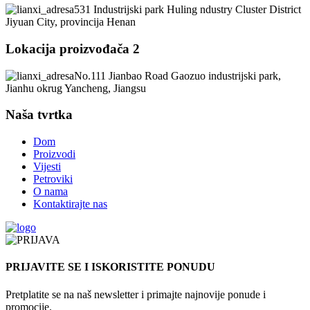
531 Industrijski park Huling ndustry Cluster District
Jiyuan City, provincija Henan
Lokacija proizvođača 2
No.111 Jianbao Road Gaozuo industrijski park,
Jianhu okrug Yancheng, Jiangsu
Naša tvrtka
Dom
Proizvodi
Vijesti
Petroviki
O nama
Kontaktirajte nas
PRIJAVITE SE I ISKORISTITE PONUDU
Pretplatite se na naš newsletter i primajte najnovije ponude i
promocije.