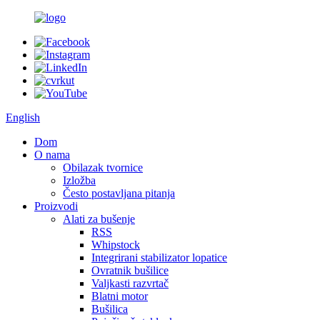
English
Dom
O nama
Obilazak tvornice
Izložba
Često postavljana pitanja
Proizvodi
Alati za bušenje
RSS
Whipstock
Integrirani stabilizator lopatice
Ovratnik bušilice
Valjkasti razvrtač
Blatni motor
Bušilica