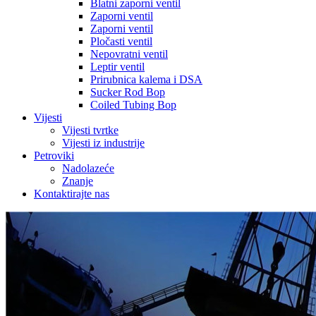
Blatni zaporni ventil
Zaporni ventil
Zaporni ventil
Pločasti ventil
Nepovratni ventil
Leptir ventil
Prirubnica kalema i DSA
Sucker Rod Bop
Coiled Tubing Bop
Vijesti
Vijesti tvrtke
Vijesti iz industrije
Petroviki
Nadolazeće
Znanje
Kontaktirajte nas